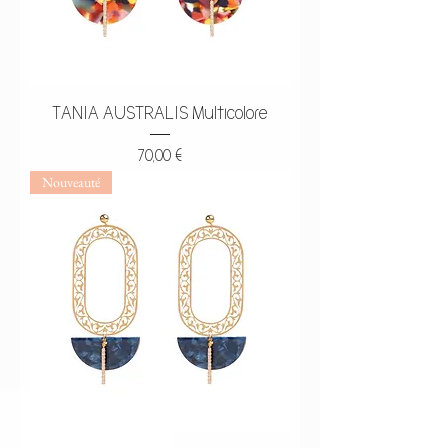
TANIA AUSTRALIS Multicolore
Prix
70,00 €
Nouveauté