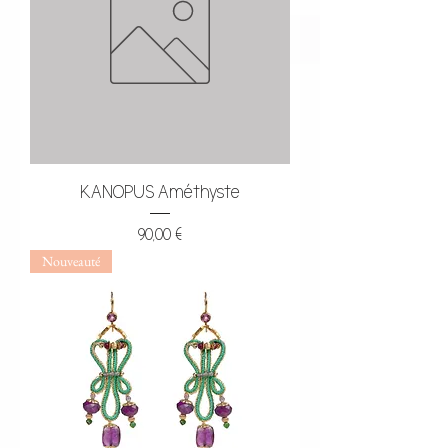
KANOPUS Améthyste
Prix
90,00 €
Nouveauté