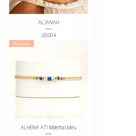
ALJANAH
Prix
120,00 €
Nouveauté
ALHENA ATI Millefiori bleu