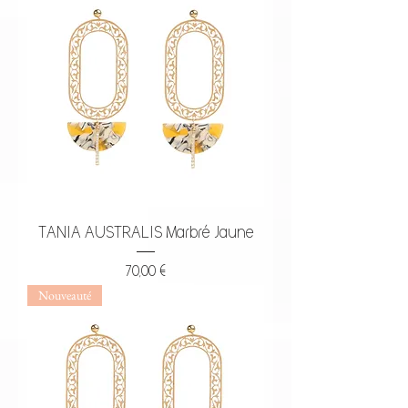
TANIA AUSTRALIS Marbré Jaune
Prix
70,00 €
Nouveauté