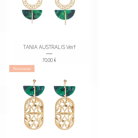
TANIA AUSTRALIS Vert
Prix
70,00 €
Nouveauté