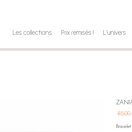
Les collections
Prix remisés !
L'univers
ZANI
 85,00
Bracelet f