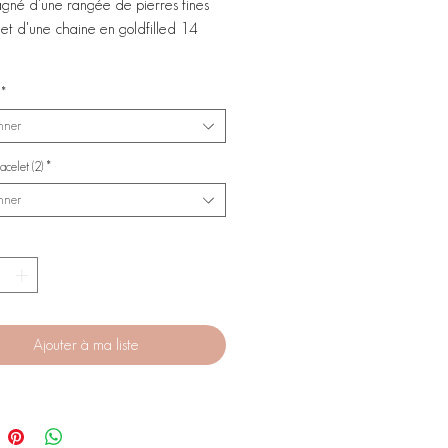
né d'une rangée de pierres fines
et d'une chaine en goldfilled 14
*
onner
acelet (2)
*
onner
Ajouter à ma liste