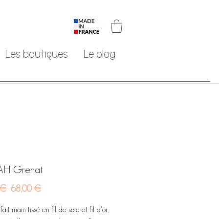
Les boutiques
Le blog
AH Grenat
Prix
Prix
 € 
68,00 €
original
promotionnel
ait main tissé en fil de soie et fil d'or,