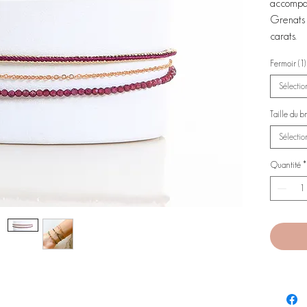
accompag
Grenats 
carats.
Fermoir (1)
Sélecti
Taille du br
Sélecti
Quantité
*