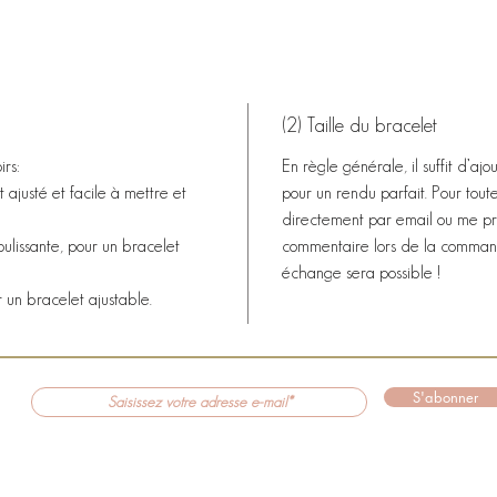
(2) Taille du bracelet
rs:​
En règle générale, il suffit d’aj
 ajusté et facile à mettre et
pour un rendu parfait. Pour tou
directement par email ou me pr
oulissante, pour un bracelet
commentaire lors de la commande
échange sera possible !
r un bracelet ajustable.
S'abonner