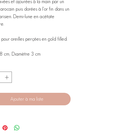
ravées et ajourées à la main par un
arocain puis dorées à l'or fin dans un
arisien. Demi-lune en acétate
re.
pour oreilles perçées en gold filled.
 8 cm, Diamètre 3 cm
Ajouter à ma liste