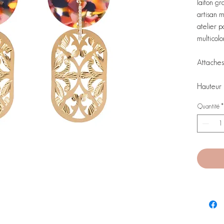
laiton g
artisan m
atelier p
multicolo
Attaches 
Hauteur
Quantité
*