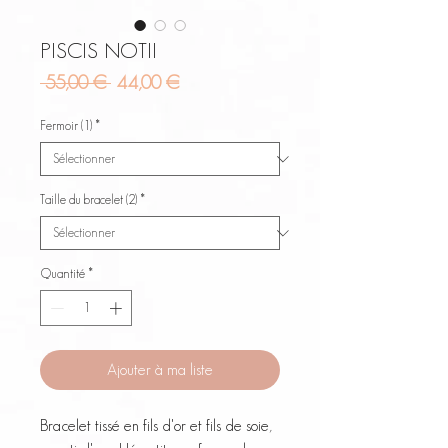
PISCIS NOTII
Prix
Prix
 55,00 € 
44,00 €
original
promotionnel
Fermoir (1)
*
Taille du bracelet (2)
*
Quantité
*
Ajouter à ma liste
Bracelet tissé en fils d'or et fils de soie,