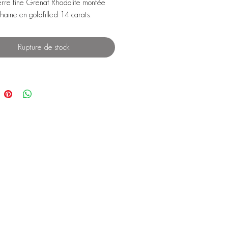
erre fine Grenat Rhodolite montée
haine en goldfilled 14 carats.
Rupture de stock