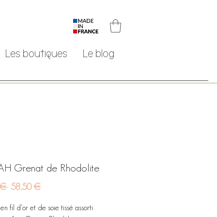
Les boutiques
Le blog
H Grenat de Rhodolite
Prix
Prix
 € 
58,50 €
original
promotionnel
en fil d'or et de soie tissé assorti