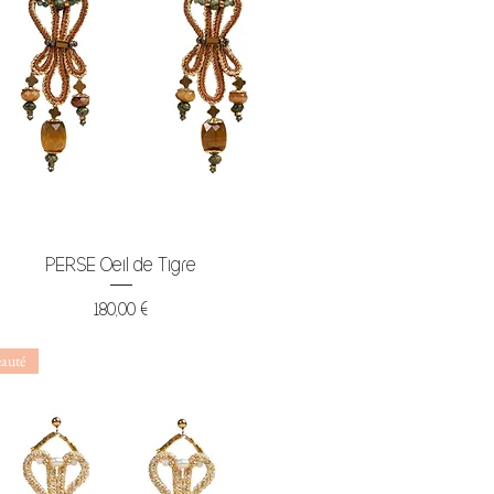
Aperçu rapide
PERSE Oeil de Tigre
Prix
180,00 €
auté