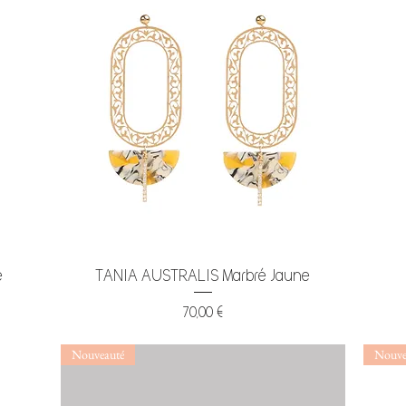
Aperçu rapide
é
TANIA AUSTRALIS Marbré Jaune
Prix
70,00 €
Nouveauté
Nouve