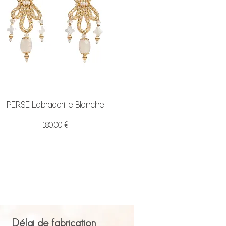
Aperçu rapide
PERSE Labradorite Blanche
Prix
180,00 €
Délai de fabrication