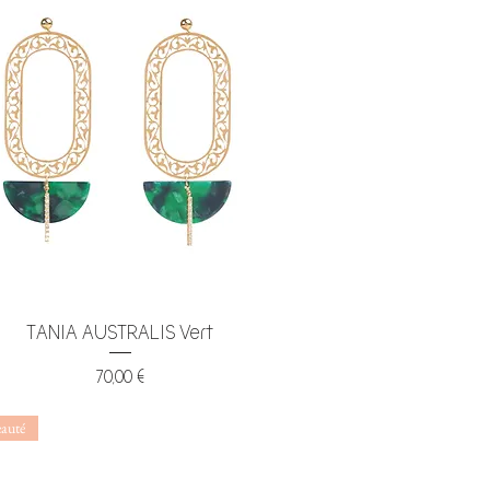
Aperçu rapide
TANIA AUSTRALIS Vert
Prix
70,00 €
auté