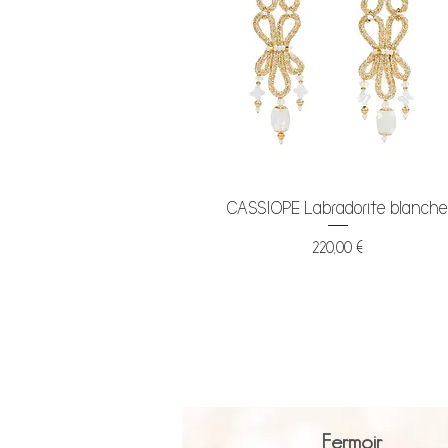
Aperçu rapide
CASSIOPE Labradorite blanch
Prix
220,00 €
Fermoir