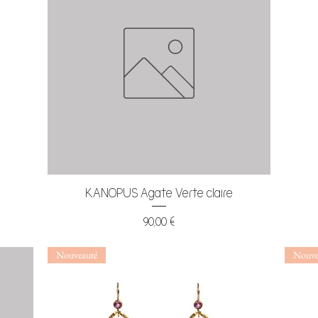
Aperçu rapide
KANOPUS Agate Verte claire
Prix
90,00 €
Nouveauté
Nouve