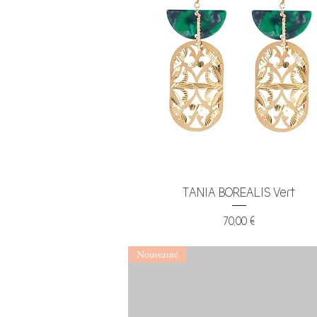
Aperçu rapide
TANIA BOREALIS Vert
Prix
70,00 €
Nouveauté