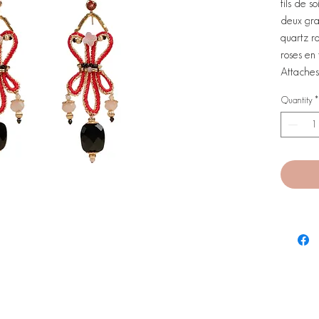
fils de s
deux gra
quartz ro
roses en 
Attaches 
Quantity
*