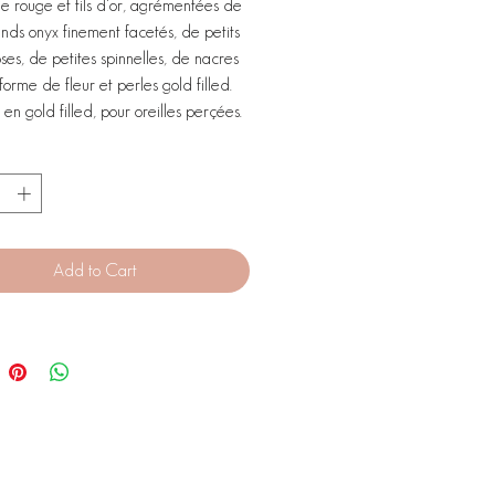
oie rouge et fils d'or, agrémentées de
nds onyx finement facetés, de petits
ses, de petites spinnelles, de nacres
forme de fleur et perles gold filled.
en gold filled, pour oreilles perçées.
Add to Cart