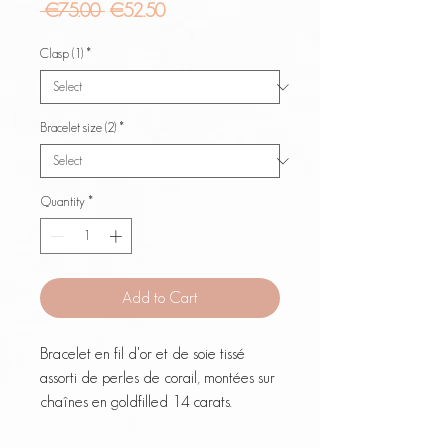
Regular
Sale
 €75.00 
€52.50
Price
Price
Clasp (1)
*
Bracelet size (2)
*
Quantity
*
Add to Cart
Bracelet en fil d'or et de soie tissé
assorti de perles de corail, montées sur
chaînes en goldfilled 14 carats.