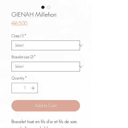
GIENAH Millefiori
Price
€65.00
Clasp (1)
*
Bracelet size (2)
*
Quantity
*
Add to Cart
Bracelet tissé en fils d'or et fils de soie,