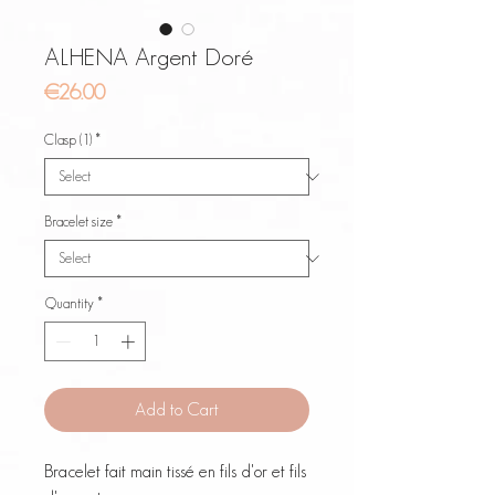
ALHENA Argent Doré
Price
€26.00
Clasp (1)
*
Bracelet size
*
Quantity
*
Add to Cart
Bracelet fait main tissé en fils d'or et fils