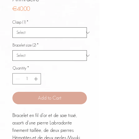
Price
€40.00
Clasp (1)
*
Bracelet size (2)
*
Quantity
*
Add to Cart
Bracelet en fil d'or et de soie tissé, 
assorti d'une pierre Labradorite 
finement taillée, de deux pierres 
Hématites et de deux perles Miyuki 